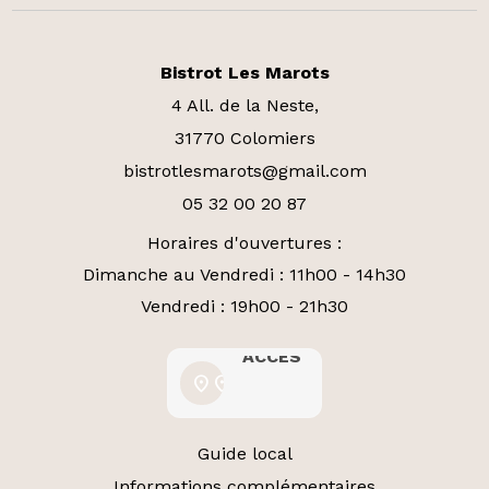
Bistrot Les Marots
4 All. de la Neste,
31770 Colomiers
bistrotlesmarots@gmail.com
05 32 00 20 87
Horaires d'ouvertures :
Dimanche au Vendredi : 11h00 - 14h30
Vendredi : 19h00 - 21h30
ACCÈS
ACCÈS
location_on
location_on
Guide local
Informations complémentaires