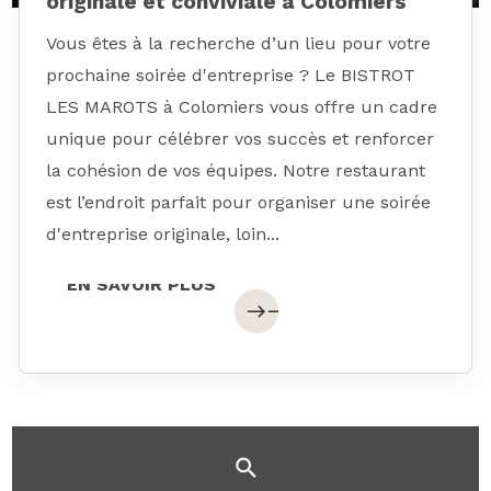
originale et conviviale à Colomiers
Vous êtes à la recherche d’un lieu pour votre
prochaine soirée d'entreprise ? Le BISTROT
LES MAROTS à Colomiers vous offre un cadre
unique pour célébrer vos succès et renforcer
la cohésion de vos équipes. Notre restaurant
est l’endroit parfait pour organiser une soirée
d'entreprise originale, loin...
EN SAVOIR PLUS
EN SAVOIR PLUS
east
east