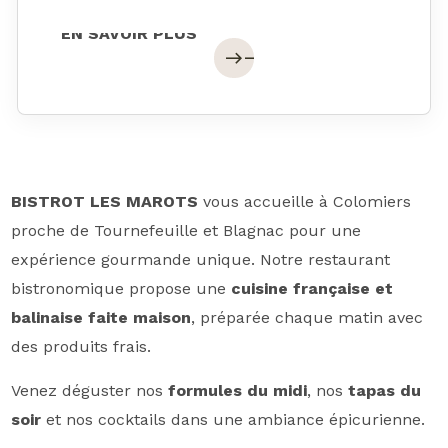
EN SAVOIR PLUS
EN SAVOIR PLUS
east
east
BISTROT LES MAROTS
vous accueille à Colomiers
proche de Tournefeuille et Blagnac pour une
expérience gourmande unique. Notre restaurant
bistronomique propose une
cuisine française et
balinaise faite maison
, préparée chaque matin avec
des produits frais.
Venez déguster nos
formules du midi
, nos
tapas du
soir
et nos cocktails dans une ambiance épicurienne.