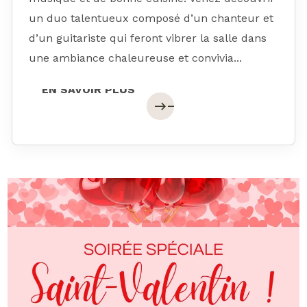
un duo talentueux composé d’un chanteur et
d’un guitariste qui feront vibrer la salle dans
une ambiance chaleureuse et convivia...
EN SAVOIR PLUS
EN SAVOIR PLUS
east
east