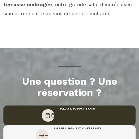
terrasse ombragée
, notre grande salle décorée avec
soin et une carte de vins de petits récoltants.
Une question ? Une
réservation ?
RESERVATION
RESERVATION
calendar_add_on
calendar_add_on
CONTACTEZ-NOUS
CONTACTEZ-NOUS
east
east