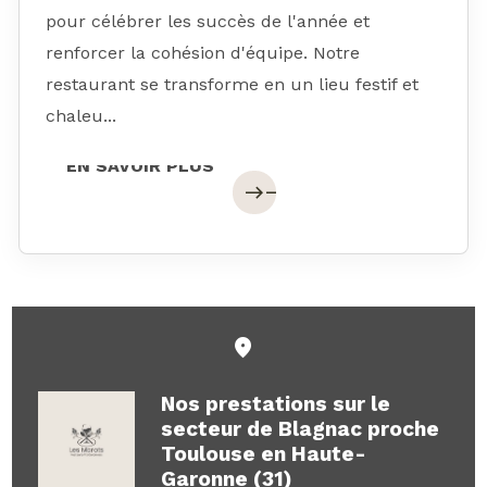
pour célébrer les succès de l'année et
renforcer la cohésion d'équipe. Notre
restaurant se transforme en un lieu festif et
chaleu...
EN SAVOIR PLUS
EN SAVOIR PLUS
east
east
Nos prestations sur le
secteur de Blagnac proche
Toulouse en Haute-
Garonne (31)