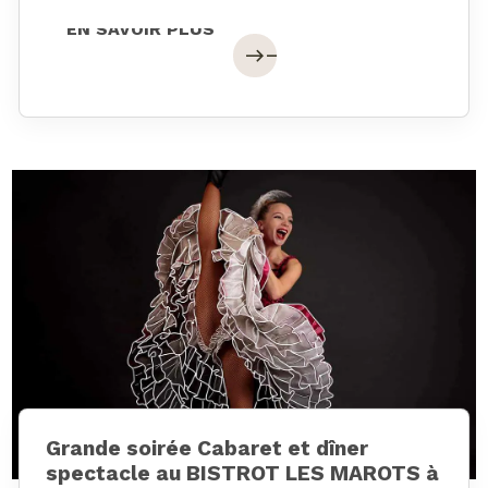
EN SAVOIR PLUS
east
east
Grande soirée Cabaret et dîner
spectacle au BISTROT LES MAROTS à