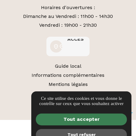
Horaires d'ouvertures :
Dimanche au Vendredi : 11h00 - 14h30
Vendredi : 19h00 - 21h30
ACCÈS
ACCÈS
location_on
location_on
Guide local
Informations complémentaires
Mentions légales
Politique de confidentialité
Ce site utilise des cookies et vous donne le
Gestion des cookies
contrôle sur ceux que vous souhaitez activer
Tout accepter
Tout refuser