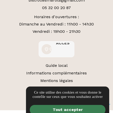
bistrotlesmarots@gmail.com
05 32 00 20 87
Horaires d'ouvertures :
Dimanche au Vendredi : 11h00 - 14h30
Vendredi : 19h00 - 21h30
ACCÈS
ACCÈS
location_on
location_on
Guide local
Informations complémentaires
Mentions légales
Politique de confidentialité
Ce site utilise des cookies et vous donne le
Gestion des cookies
contrôle sur ceux que vous souhaitez activer
Tout accepter