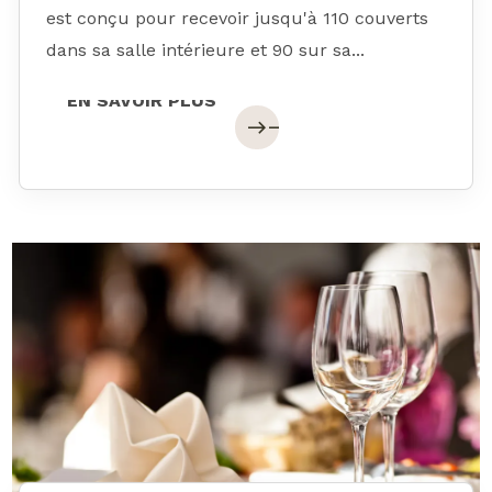
est conçu pour recevoir jusqu'à 110 couverts
dans sa salle intérieure et 90 sur sa...
EN SAVOIR PLUS
EN SAVOIR PLUS
east
east