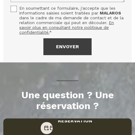
En soumettant ce formulaire, j'accepte que les
informations saisies soient traitées par
MALAROS
dans le cadre de ma demande de contact et de la
relation commerciale qui peut en découler.
En
savoir plus en consultant notre politique de
confidentialité.
*
Une question ? Une
réservation ?
RESERVATION
RESERVATION
calendar_add_on
calendar_add_on
CONTACTEZ-NOUS