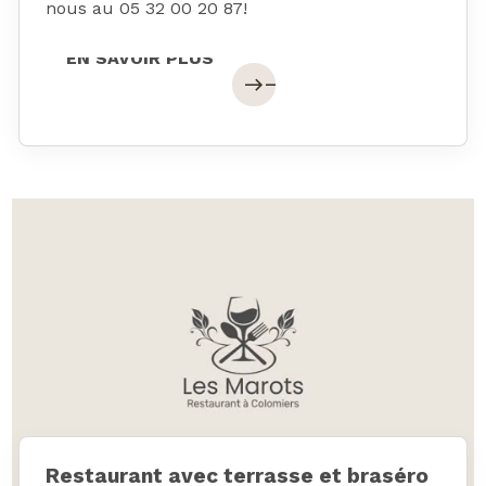
nous au 05 32 00 20 87!
EN SAVOIR PLUS
EN SAVOIR PLUS
east
east
Restaurant avec terrasse et braséro